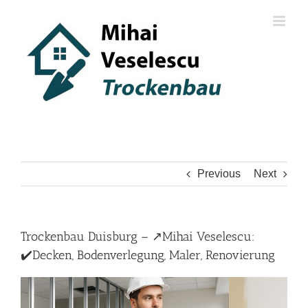
Skip
to
content
Previous
Next
Trockenbau Duisburg – ↗️Mihai Veselescu:
✔️Decken, Bodenverlegung, Maler, Renovierung