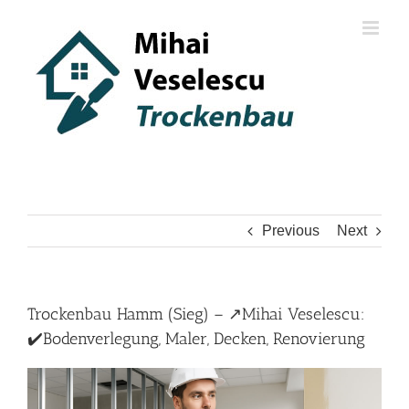
Skip
to
content
Previous
Next
Trockenbau Hamm (Sieg) – ↗️Mihai Veselescu:
✔️Bodenverlegung, Maler, Decken, Renovierung