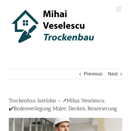
Skip
to
content
Previous
Next
Trockenbau Iserlohn – ↗️Mihai Veselescu:
✔️Bodenverlegung, Maler, Decken, Renovierung