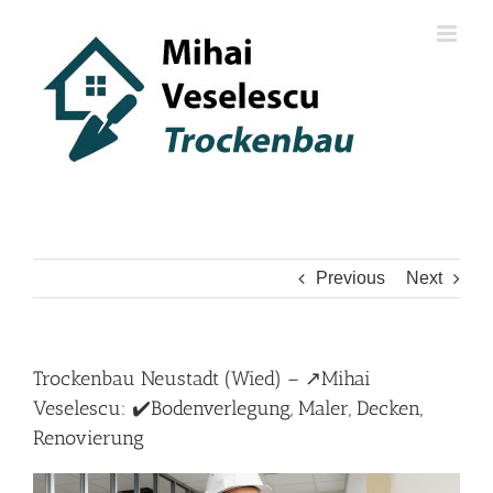
Skip
to
content
Previous
Next
Trockenbau Neustadt (Wied) – ↗️Mihai
Veselescu: ✔️Bodenverlegung, Maler, Decken,
Renovierung