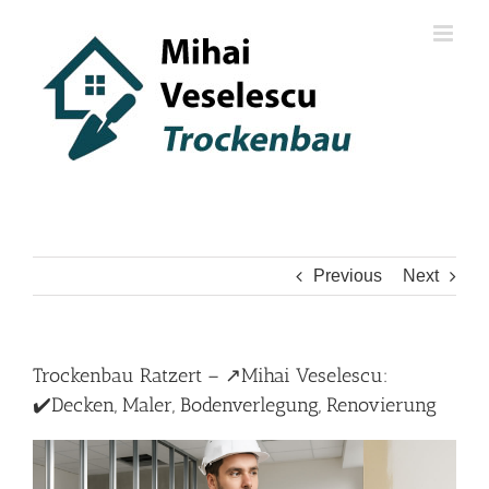
Skip
to
content
Previous
Next
Trockenbau Ratzert – ↗️Mihai Veselescu:
✔️Decken, Maler, Bodenverlegung, Renovierung