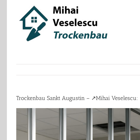
Skip
to
content
Trockenbau Sankt Augustin – ↗️Mihai Veselescu: 