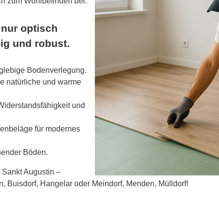
ich zum Wohlbefinden bei.
 nur optisch
ig und robust.
nglebige Bodenverlegung.
ine natürliche und warme
Widerstandsfähigkeit und
denbeläge für modernes
ehender Böden.
n Sankt Augustin –
n, Buisdorf, Hangelar oder Meindorf, Menden, Mülldorf!