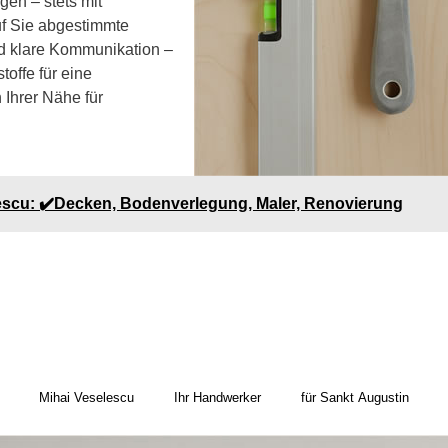
gen – stets mit
uf Sie abgestimmte
d klare Kommunikation –
toffe für eine
 Ihrer Nähe für
escu: ✔️Decken, Bodenverlegung, Maler, Renovierung
Mihai Veselescu
Ihr Handwerker
für Sankt Augustin