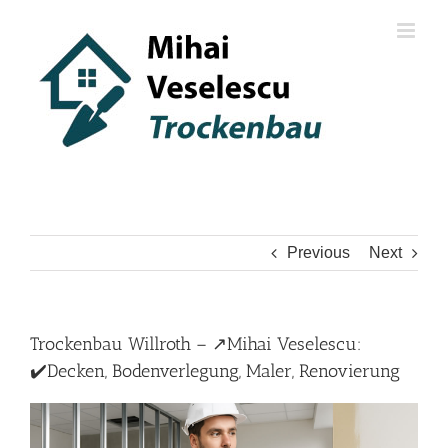
Skip
to
content
Previous
Next
Trockenbau Willroth – ↗️Mihai Veselescu:
✔️Decken, Bodenverlegung, Maler, Renovierung