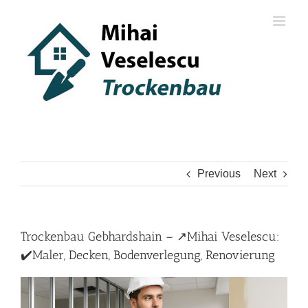
Skip
to
content
Previous
Next
Trockenbau Gebhardshain – ↗️Mihai Veselescu:
✔️Maler, Decken, Bodenverlegung, Renovierung