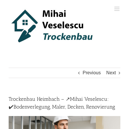
Skip
to
content
Previous
Next
Trockenbau Heimbach – ↗️Mihai Veselescu:
✔️Bodenverlegung, Maler, Decken, Renovierung