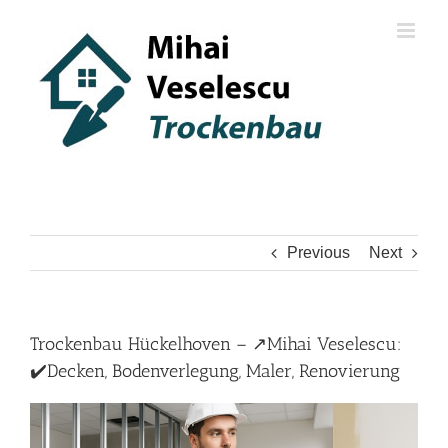
Skip
to
content
Previous
Next
Trockenbau Hückelhoven – ↗️Mihai Veselescu:
✔️Decken, Bodenverlegung, Maler, Renovierung