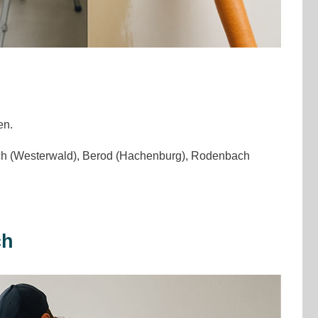
en.
bach (Westerwald), Berod (Hachenburg), Rodenbach
ch