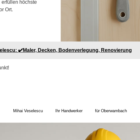
 erfüllen höchste
r Ort.
selescu: ✔️Maler, Decken, Bodenverlegung, Renovierung
unkt!
Mihai Veselescu
Ihr Handwerker
für Oberwambach