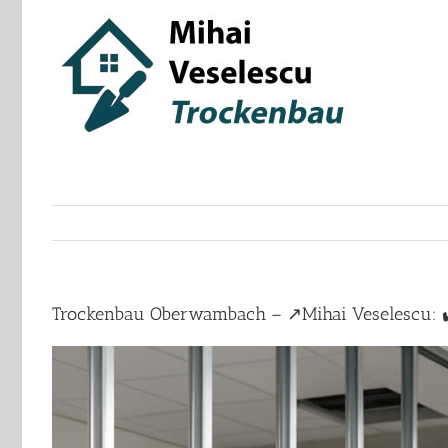
Skip
to
content
Trockenbau Oberwambach – ↗️Mihai Veselescu: ✔