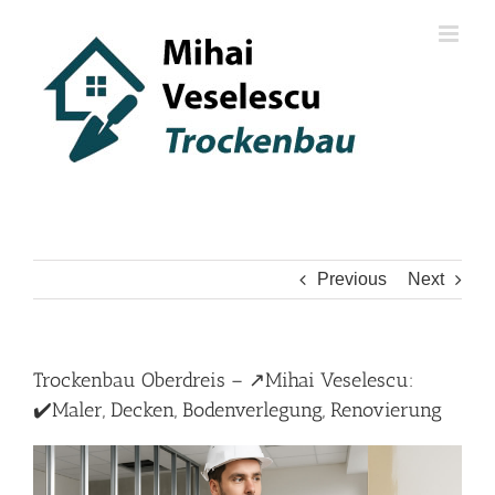
Skip
to
content
Previous
Next
Trockenbau Oberdreis – ↗️Mihai Veselescu:
✔️Maler, Decken, Bodenverlegung, Renovierung