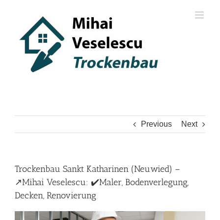
Skip
to
content
Previous
Next
Trockenbau Sankt Katharinen (Neuwied) –
↗️Mihai Veselescu: ✔️Maler, Bodenverlegung,
Decken, Renovierung